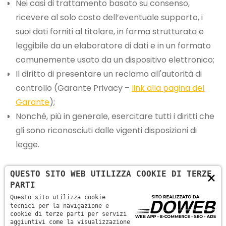
Nei casi di trattamento basato su consenso,
ricevere al solo costo dell’eventuale supporto, i
suoi dati forniti al titolare, in forma strutturata e
leggibile da un elaboratore di dati e in un formato
comunemente usato da un dispositivo elettronico;
Il diritto di presentare un reclamo all'autorità di
controllo (Garante Privacy –
link alla pagina del
Garante
);
Nonché, più in generale, esercitare tutti i diritti che
gli sono riconosciuti dalle vigenti disposizioni di
legge.
Le richieste vanno rivolte al Titolare del trattamento
×
QUESTO SITO WEB UTILIZZA COOKIE DI TERZE
indicato in questo documento.
PARTI
Questo sito utilizza cookie
tecnici per la navigazione e
Aggiornamento
cookie di terze parti per servizi
aggiuntivi come la visualizzazione