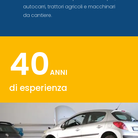
autocarri, trattori agricoli e macchinari
da cantiere.
40
ANNI
di esperienza