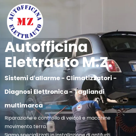
Autofficina
Elettrauto M.Z.
Sistemi d'allarme - Climatizzatori -
Diagnosi Elettronica - Tagliandi
multimarca
Riparazione e controllo di veicoli e macchine
movimento terra.
Siamo specializzati in installazione di antifurti,