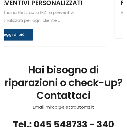
ATI
Fai il check up alla batte
Vieni a fare il check-up della tua batteri
Leggi di più
Hai bisogno di
riparazioni o check-up?
Contattaci
Email: mirco@elettrautomz.it
Tel.: 045 548733 - 340