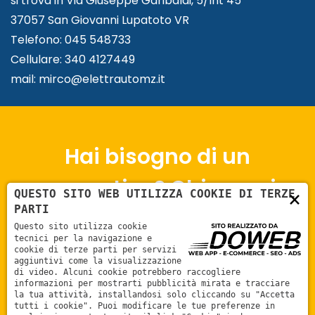
si trova in Via Giuseppe Garibaldi, 5/Int 45
37057 San Giovanni Lupatoto VR
Telefono: 045 548733
Cellulare: 340 4127449
mail: mirco@elettrautomz.it
Hai bisogno di un
preventivo? Chiamaci
×
QUESTO SITO WEB UTILIZZA COOKIE DI TERZE
PARTI
La consulenza di Autofficina Elettrauto MZ è a tua
Questo sito utilizza cookie
disposizione per avere dei prezzi rapidi sugli
tecnici per la navigazione e
cookie di terze parti per servizi
interventi
aggiuntivi come la visualizzazione
di video. Alcuni cookie potrebbero raccogliere
informazioni per mostrarti pubblicità mirata e tracciare
Contattaci
la tua attività, installandosi solo cliccando su "Accetta
tutti i cookie". Puoi modificare le tue preferenze in