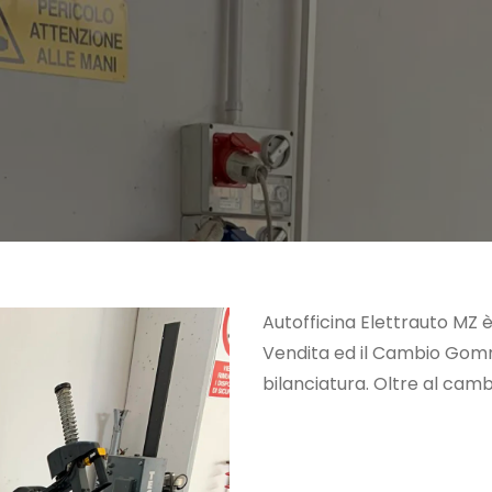
Autofficina Elettrauto MZ è
Vendita ed il Cambio Gomm
bilanciatura. Oltre al ca